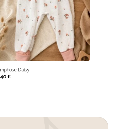
mphose Daisy
,40
€