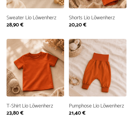
Sweater Lio Löwenherz
Shorts Lio Löwenherz
28,90
€
20,20
€
T-Shirt Lio Löwenherz
Pumphose Lio Löwenherz
23,80
€
21,40
€