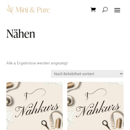
Nähen
Nach
Alle 4 Ergebnisse werden angezeigt
Beliebtheit
sortiert