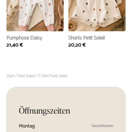
Pumphose Daisy
Shorts Petit Soleil
21,40
€
20,20
€
Start
/
Petit Soleil
/ T-Shirt Petit Soleil
Öffnungszeiten
Montag
Geschlossen