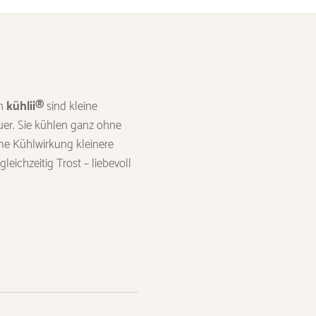
on
kühlii®
sind kleine
uer. Sie kühlen ganz ohne
me Kühlwirkung kleinere
ichzeitig Trost – liebevoll