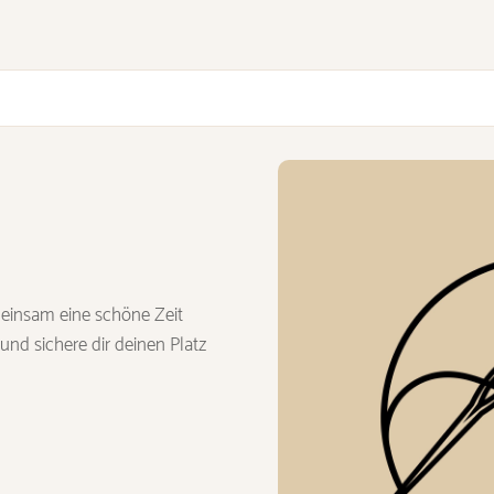
meinsam eine schöne Zeit
nd sichere dir deinen Platz