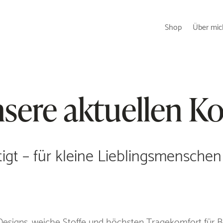
Shop
Über mic
sere aktuellen Ko
rtigt – für kleine Lieblingsmensch
 Designs, weiche Stoffe und höchsten Tragekomfort für 